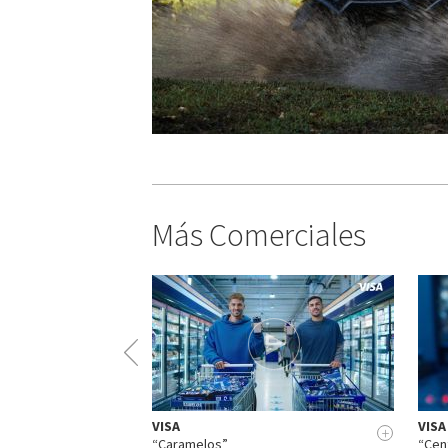
Más Comerciales
VISA
VISA
+
+
“Caramelos”
“Cen