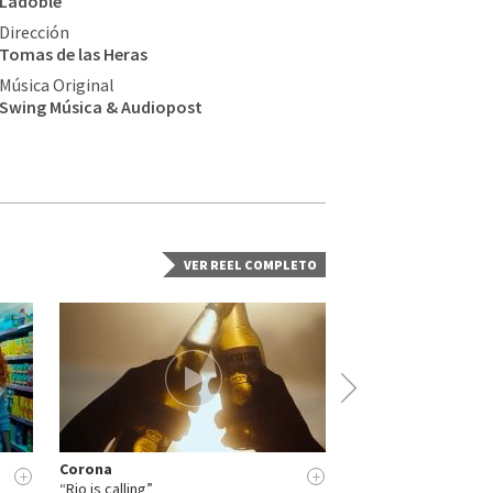
Ladoble
Dirección
Tomas de las Heras
Música Original
Swing Música & Audiopost
VER REEL COMPLETO
Corona
Astropay
+
+
“Rio is calling”
“Digital Wallet”