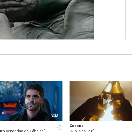
Corona
+
tro Argentino de Cábalas”
“Rio is calling”