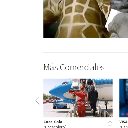
Más Comerciales
Coca-Cola
VISA
+
+
“Cocacolero”
“Cen