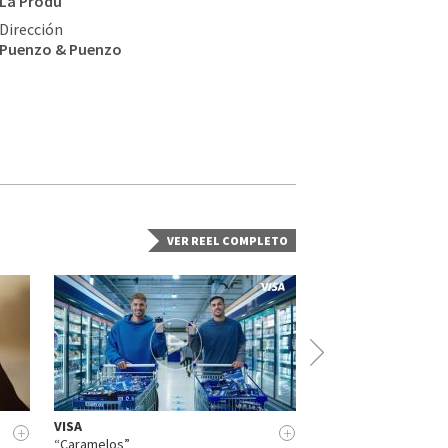
La Produ
Dirección
Puenzo & Puenzo
VER REEL COMPLETO
VISA
Honda TRX420
+
+
“Caramelos”
“SOLUCIONES”