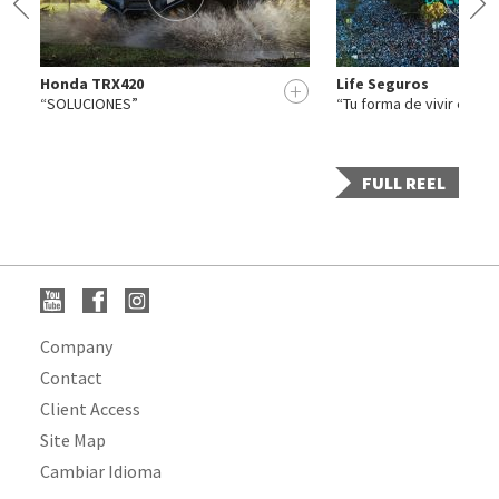
Honda TRX420
Life Seguros
+
+
“SOLUCIONES”
“Tu forma de vivir esta 
FULL REEL
Company
Contact
Client Access
Site Map
Cambiar Idioma